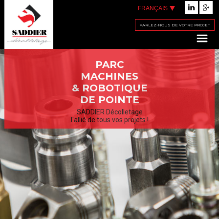
FRANÇAIS
PARLEZ-NOUS DE VOTRE PROJET
PARC
MACHINES
& ROBOTIQUE
DE POINTE
SADDIER Décolletage
l'allié de tous vos projets !