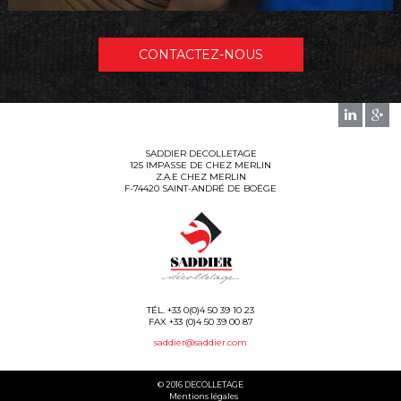
CONTACTEZ-NOUS
SADDIER DECOLLETAGE
125 IMPASSE DE CHEZ MERLIN
Z.A.E CHEZ MERLIN
F-74420 SAINT-ANDRÉ DE BOËGE
TÉL. +33 0(0)4 50 39 10 23
FAX +33 (0)4 50 39 00 87
saddier@saddier.com
© 2016 DECOLLETAGE
Mentions légales